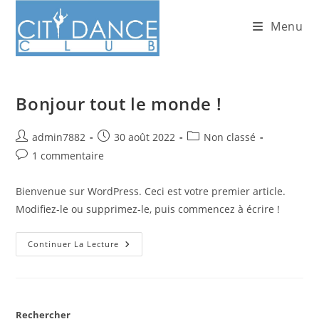
Skip
Menu
to
content
Bonjour tout le monde !
Auteur/autrice
Publication
Post
admin7882
30 août 2022
Non classé
de
publiée :
category:
Commentaires
1 commentaire
la
de
publication :
la
Bienvenue sur WordPress. Ceci est votre premier article.
publication :
Modifiez-le ou supprimez-le, puis commencez à écrire !
Bonjour
Continuer La Lecture
Tout
Le
Monde !
Rechercher