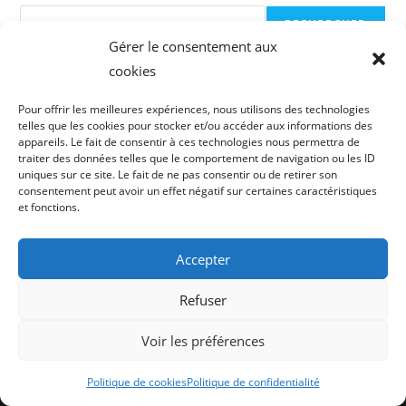
RECHERCHER
Gérer le consentement aux
cookies
Articles récents
Pour offrir les meilleures expériences, nous utilisons des technologies
Bonjour tout le monde !
telles que les cookies pour stocker et/ou accéder aux informations des
appareils. Le fait de consentir à ces technologies nous permettra de
traiter des données telles que le comportement de navigation ou les ID
Commentaires récents
uniques sur ce site. Le fait de ne pas consentir ou de retirer son
consentement peut avoir un effet négatif sur certaines caractéristiques
Un commentateur ou commentatrice WordPress
sur
Bonjour tout
et fonctions.
le monde !
Accepter
Refuser
Voir les préférences
Politique de cookies
Politique de confidentialité
Copyright 2026 City Dance Club |
Mentions légales